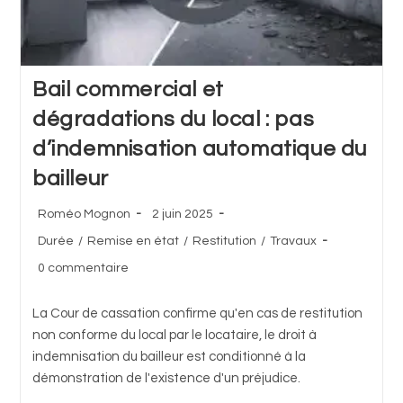
Bail commercial et
dégradations du local : pas
d’indemnisation automatique du
bailleur
Auteur/autrice
Publication
Roméo Mognon
2 juin 2025
de
publiée :
Post
Durée
/
Remise en état
/
Restitution
/
Travaux
la
category:
Commentaires
publication :
0 commentaire
de
la
La Cour de cassation confirme qu'en cas de restitution
publication :
non conforme du local par le locataire, le droit à
indemnisation du bailleur est conditionné à la
démonstration de l'existence d'un préjudice.