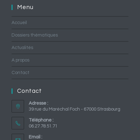
onglet
nouvel
un
Menu
onglet
nouvel
onglet
Accueil
Dossiers thématiques
Actualités
A propos
Contact
Contact
Adresse :
39 rue du Maréchal Foch - 67000 Strasbourg
Téléphone :
06.27.78.51.71
Email :